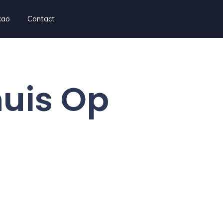
cao
Contact
uis Op