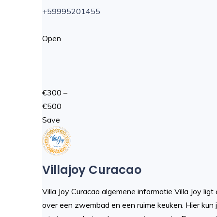
+59995201455
Open
€300 –
€500
Save
Villajoy Curacao
Villa Joy Curacao algemene informatie Villa Joy lig
over een zwembad en een ruime keuken. Hier kun je