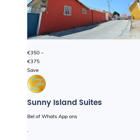
€350 –
€375
Save
Sunny Island Suites
Bel of Whats App ons
,