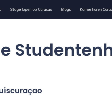
o
Stage lopen op Curacao
Blogs
Kamer huren Cura
le Studentenh
uiscuraçao